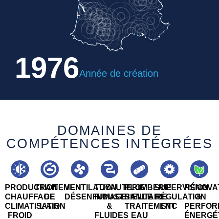
1976
Année de création
DOMAINES DE
COMPÉTENCES INTÉGRÉES
PRODUCTION
TRAITEMENT
VENTILATION
TUYAUTERIE
PLOMBERIE
SUPERVISION
RÉNOVA
CHAUFFAGE
DE
DÉSENFUMAGE
INDUSTRIELLE
SANITAIRE
RÉGULATION
&
CLIMATISATION
L’AIR
&
TRAITEMENT
GTC
PERFOR
FROID
FLUIDES
EAU
ÉNERGÉ