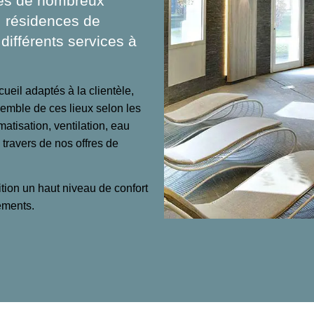
rès de nombreux
, résidences de
ifférents services à
ueil adaptés à la clientèle,
emble de ces lieux selon les
atisation, ventilation, eau
 travers de nos offres de
tion un haut niveau de confort
ements.