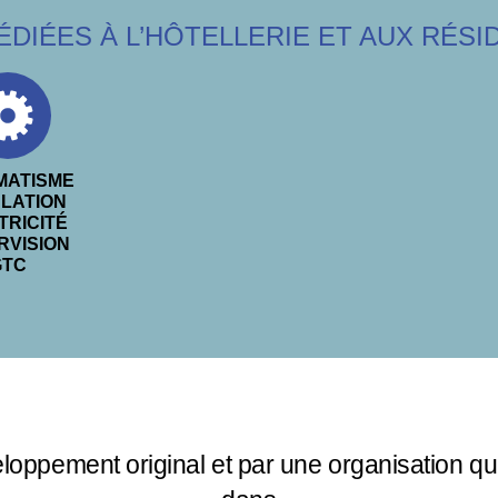
DIÉES À L’HÔTELLERIE ET AUX RÉSI
MATISME
LATION
TRICITÉ
RVISION
GTC
oppement original et par une organisation qu