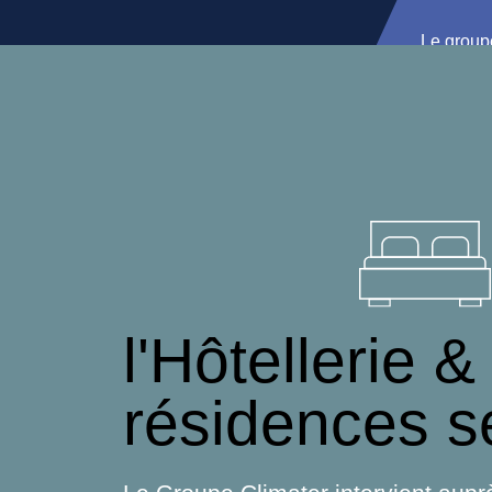
Le group
Contact
l'Hôtellerie &
résidences s